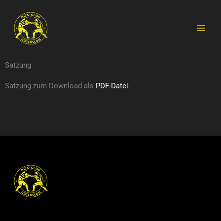
Zum
MAI
Inhalt
MEN
springen
Satzung
Satzung zum Download als
PDF-Datei
.